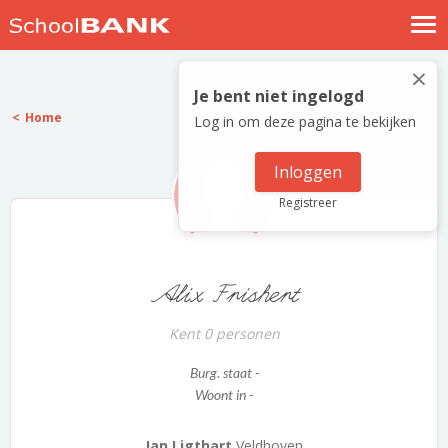
Nostalgische verhalen
×
Log in
Je bent niet ingelogd
Home
Log in om deze pagina te bekijken
Meld je gratis aan
Help
Inloggen
Registreer
Alix Frishert
Kent 0 personen
Burg. staat -
Woont in -
Jan Ligthart
Veldhoven