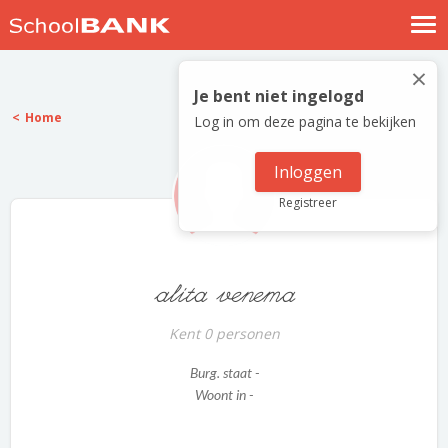
Nostalgische verhalen
×
Log in
Je bent niet ingelogd
Home
Log in om deze pagina te bekijken
Meld je gratis aan
Help
Inloggen
Registreer
alita venema
Kent 0 personen
Burg. staat -
Woont in -