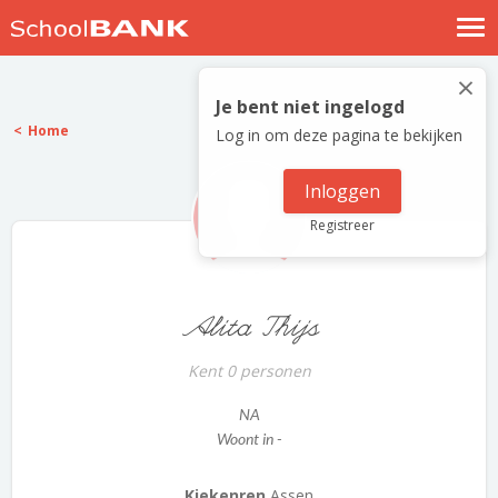
Nostalgische verhalen
×
Log in
Je bent niet ingelogd
Home
Log in om deze pagina te bekijken
Meld je gratis aan
Help
Inloggen
Registreer
Alita Thijs
Kent 0 personen
NA
Woont in -
Kiekenren
Assen