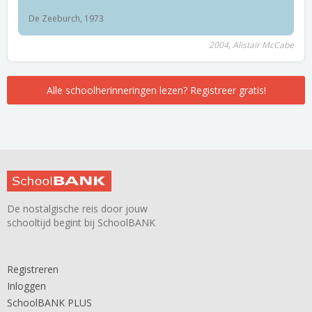
De Zeeburch, 1973
2004, Alistair McCabe
Alle schoolherinneringen lezen? Registreer gratis!
De nostalgische reis door jouw
schooltijd begint bij SchoolBANK
Registreren
Inloggen
SchoolBANK PLUS