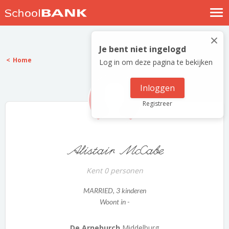
Nostalgische verhalen
×
Log in
Je bent niet ingelogd
Home
Log in om deze pagina te bekijken
Meld je gratis aan
Help
Inloggen
Registreer
Alistair McCabe
Kent 0 personen
MARRIED
, 3 kinderen
Woont in -
De Arneburch
Middelburg