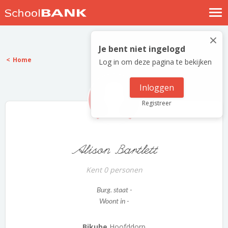
Nostalgische verhalen
×
Log in
Je bent niet ingelogd
Home
Log in om deze pagina te bekijken
Meld je gratis aan
Help
Inloggen
Registreer
Alison Bartlett
Kent 0 personen
Burg. staat -
Woont in -
Bikube
Hoofddorp