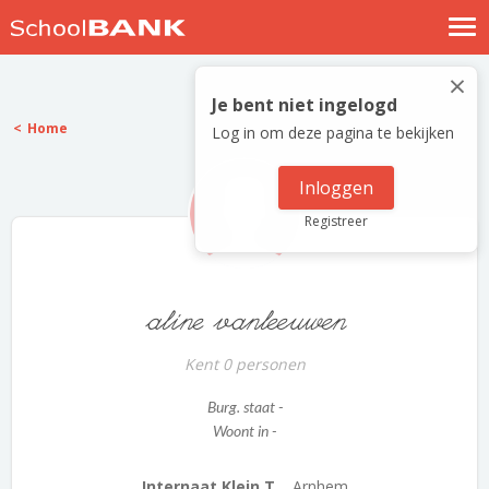
Nostalgische verhalen
×
Log in
Je bent niet ingelogd
Home
Log in om deze pagina te bekijken
Meld je gratis aan
Help
Inloggen
Registreer
aline vanleeuwen
Kent 0 personen
Burg. staat -
Woont in -
Internaat Klein T...
Arnhem