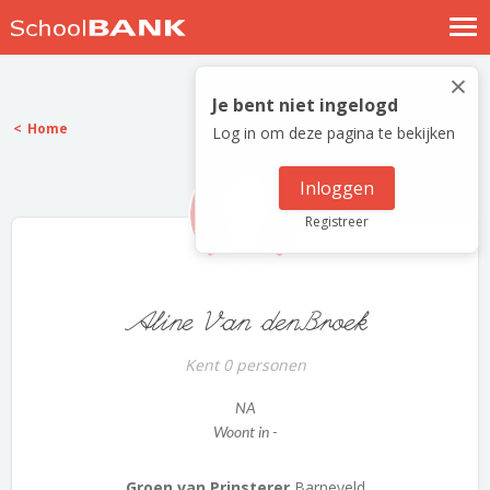
Nostalgische verhalen
×
Log in
Je bent niet ingelogd
Home
Log in om deze pagina te bekijken
Meld je gratis aan
Help
Inloggen
Registreer
Aline Van denBroek
Kent 0 personen
NA
Woont in -
Groen van Prinsterer
Barneveld