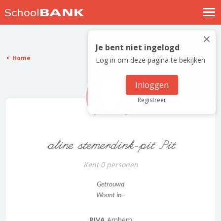
Nostalgische verhalen
×
Log in
Je bent niet ingelogd
Home
Log in om deze pagina te bekijken
Meld je gratis aan
Help
Inloggen
Registreer
aline stemerdink-pit Pit
Kent 0 personen
Getrouwd
Woont in -
RIVA
Arnhem