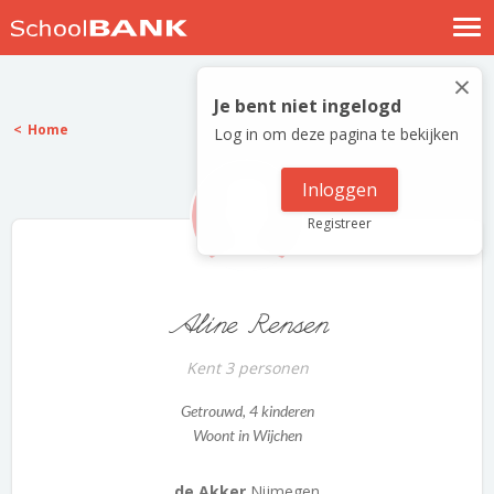
Nostalgische verhalen
×
Log in
Je bent niet ingelogd
Home
Log in om deze pagina te bekijken
Meld je gratis aan
Help
Inloggen
Registreer
Aline Rensen
Kent 3 personen
Getrouwd
, 4 kinderen
Woont in Wijchen
de Akker
Nijmegen