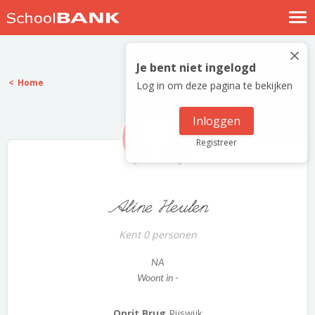
Nostalgische verhalen
×
Log in
Je bent niet ingelogd
Home
Log in om deze pagina te bekijken
Meld je gratis aan
Help
Inloggen
Registreer
Aline Heulen
Kent 0 personen
NA
Woont in -
Oprit Brug
Rijswijk