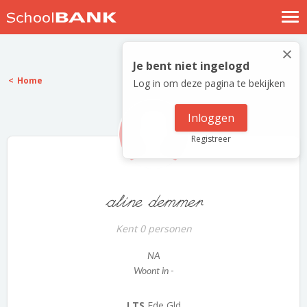
Nostalgische verhalen
×
Log in
Je bent niet ingelogd
Home
Log in om deze pagina te bekijken
Meld je gratis aan
Help
Inloggen
Registreer
aline demmer
Kent 0 personen
NA
Woont in -
LTS
Ede Gld