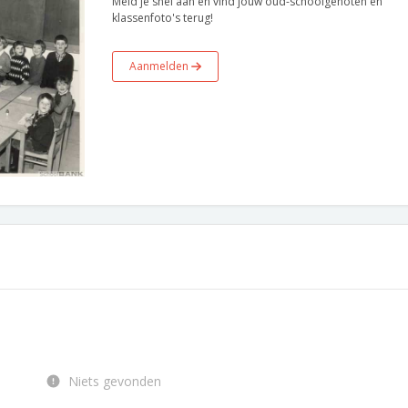
Meld je snel aan en vind jouw oud-schoolgenoten en
klassenfoto's terug!
Aanmelden
Niets gevonden