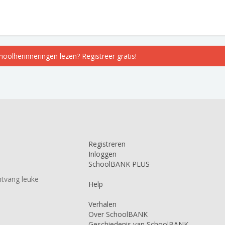
choolherinneringen lezen? Registreer gratis!
Registreren
Inloggen
SchoolBANK PLUS
tvang leuke
Help
Verhalen
Over SchoolBANK
Geschiedenis van SchoolBANK