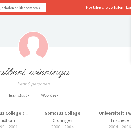
Nostalgische verhalen
Log
albert wieringa
Kent 0 personen
Burg. staat -
Woont in -
s College (...
Gomarus College
Universiteit Tw
Zuidhorn
Groningen
Enschede
99 - 2001
2000 - 2004
2004 - 200