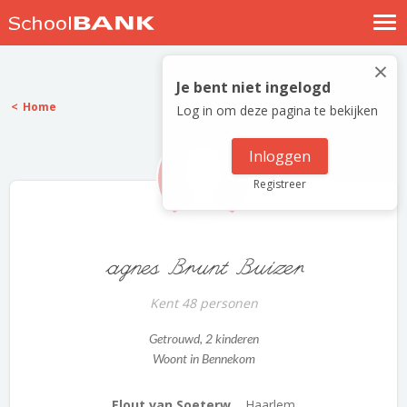
Nostalgische verhalen
×
Log in
Je bent niet ingelogd
Home
Log in om deze pagina te bekijken
Meld je gratis aan
Help
Inloggen
Registreer
agnes Brunt Buizer
Kent 48 personen
Getrouwd
, 2 kinderen
Woont in Bennekom
Elout van Soeterw...
Haarlem