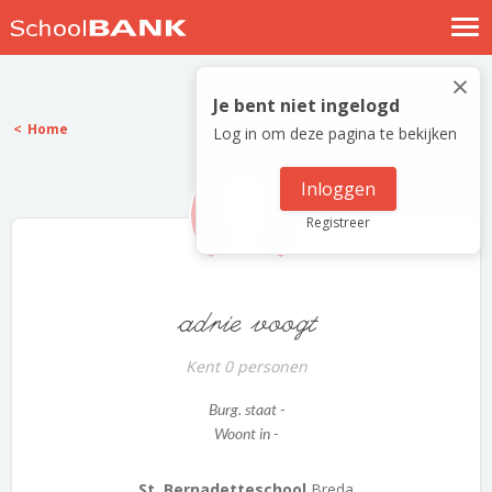
Nostalgische verhalen
×
Log in
Je bent niet ingelogd
Home
Log in om deze pagina te bekijken
Meld je gratis aan
Help
Inloggen
Registreer
adrie voogt
Kent 0 personen
Burg. staat -
Woont in -
St. Bernadetteschool
Breda