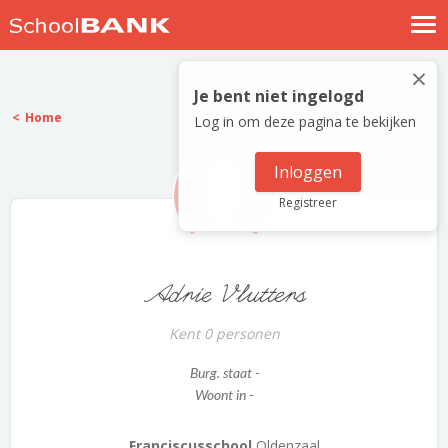
Nostalgische verhalen
×
Log in
Je bent niet ingelogd
Home
Log in om deze pagina te bekijken
Meld je gratis aan
Help
Inloggen
Registreer
Adrie Vlutters
Kent 0 personen
Burg. staat -
Woont in -
Franciscusschool
Oldenzaal