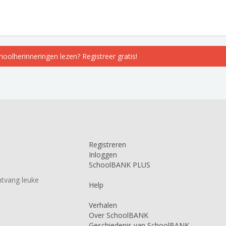
choolherinneringen lezen? Registreer gratis!
Registreren
Inloggen
SchoolBANK PLUS
tvang leuke
Help
Verhalen
Over SchoolBANK
Geschiedenis van SchoolBANK