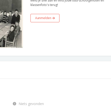
Meld je snel aan en vind jouw oud-schoolgenoten en
klassenfoto's terug!
Aanmelden
Niets gevonden