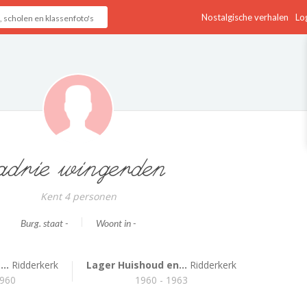
Nostalgische verhalen
Log
adrie wingerden
Kent 4 personen
Burg. staat -
Woont in -
..
Ridderkerk
Lager Huishoud en...
Ridderkerk
1960
1960 - 1963