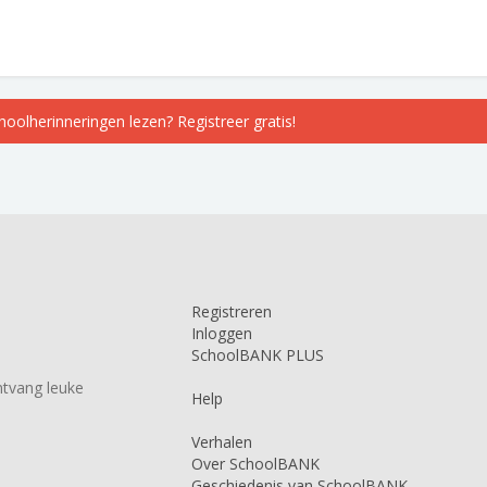
choolherinneringen lezen? Registreer gratis!
Registreren
Inloggen
SchoolBANK PLUS
tvang leuke
Help
Verhalen
Over SchoolBANK
Geschiedenis van SchoolBANK