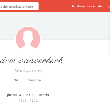
Nostalgische verhalen
Log
drie vanverkerk
Kent 0 personen
NA
Woont in -
Jhr.Mr. A.F. de S...
Utrecht
1958 - 1962