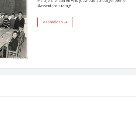
Meld je snel aan en vind jouw oud-schoolgenoten en
klassenfoto's terug!
Aanmelden