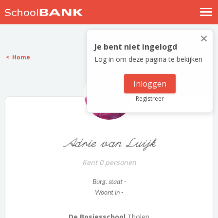
Nostalgische verhalen
×
Log in
Je bent niet ingelogd
Home
Log in om deze pagina te bekijken
Meld je gratis aan
Help
Inloggen
Registreer
Adrie van Luijk
Kent 0 personen
Burg. staat -
Woont in -
De Bosjesschool
Tholen