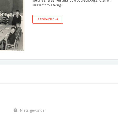
Meld je snel aan en vind jouw oud-schoolgenoten en
klassenfoto's terug!
Aanmelden
Niets gevonden