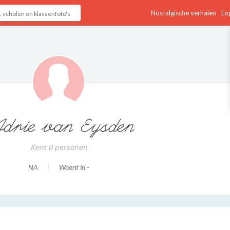
Nostalgische verhalen
Log
drie van Eysden
Kent 0 personen
NA
Woont in -