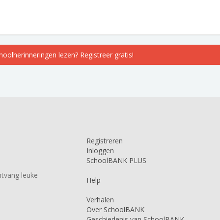
choolherinneringen lezen? Registreer gratis!
Registreren
Inloggen
SchoolBANK PLUS
tvang leuke
Help
Verhalen
Over SchoolBANK
Geschiedenis van SchoolBANK