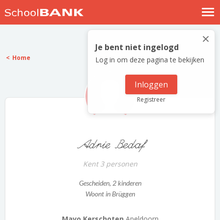
Nostalgische verhalen
×
Log in
Je bent niet ingelogd
Home
Log in om deze pagina te bekijken
Meld je gratis aan
Help
Inloggen
Registreer
Adrie Bedaf
Kent 3 personen
Gescheiden
, 2 kinderen
Woont in Brüggen
Mavo Kerschoten
Apeldoorn