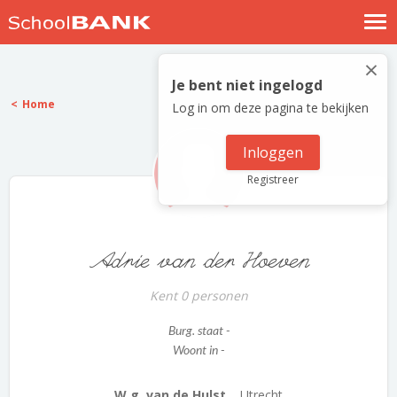
Nostalgische verhalen
×
Log in
Je bent niet ingelogd
Home
Log in om deze pagina te bekijken
Meld je gratis aan
Help
Inloggen
Registreer
Adrie van der Hoeven
Kent 0 personen
Burg. staat -
Woont in -
W.g. van de Hulst...
Utrecht