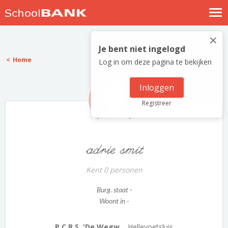
Nostalgische verhalen
×
Log in
Je bent niet ingelogd
Home
Log in om deze pagina te bekijken
Meld je gratis aan
Help
Inloggen
Registreer
adrie smit
Kent 0 personen
Burg. staat -
Woont in -
P.C.B.S. 'De Wegw...
Hellevoetsluis