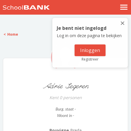
Nostalgische verhalen
×
Log in
Je bent niet ingelogd
Home
Log in om deze pagina te bekijken
Meld je gratis aan
Help
Inloggen
Registreer
Adrie Segeren
Kent 0 personen
Burg. staat -
Woont in -
Bouvigne
Breda