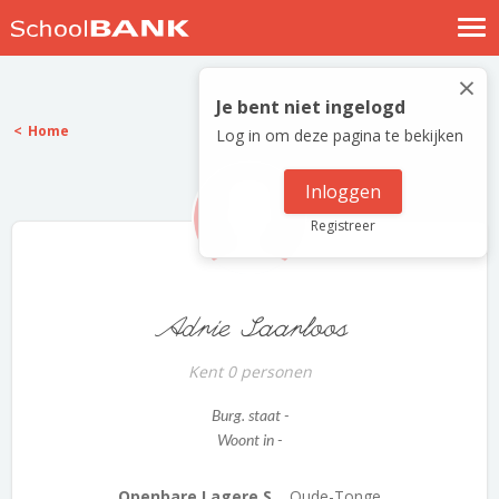
Nostalgische verhalen
×
Log in
Je bent niet ingelogd
Home
Log in om deze pagina te bekijken
Meld je gratis aan
Help
Inloggen
Registreer
Adrie Saarloos
Kent 0 personen
Burg. staat -
Woont in -
Openbare Lagere S...
Oude-Tonge