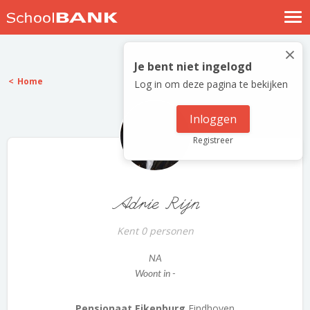
Nostalgische verhalen
×
Log in
Je bent niet ingelogd
Home
Log in om deze pagina te bekijken
Meld je gratis aan
Help
Inloggen
Registreer
Adrie Rijn
Kent 0 personen
NA
Woont in -
Pensionaat Eikenburg
Eindhoven