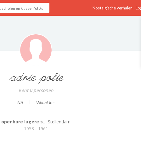
Nostalgische verhalen
Log
adrie polie
Kent 0 personen
NA
Woont in -
openbare lagere s...
Stellendam
1953 - 1961