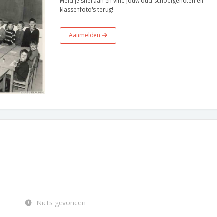
Meld je snel aan en vind jouw oud-schoolgenoten en
klassenfoto's terug!
Aanmelden
Niets gevonden