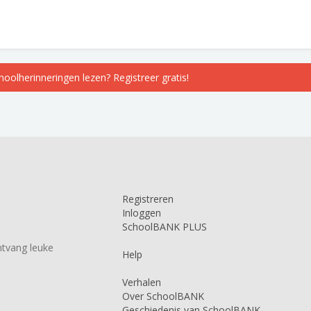
choolherinneringen lezen? Registreer gratis!
Registreren
Inloggen
SchoolBANK PLUS
tvang leuke
Help
Verhalen
Over SchoolBANK
Geschiedenis van SchoolBANK