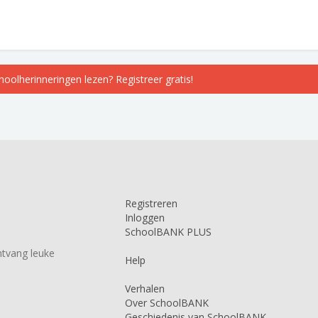
choolherinneringen lezen? Registreer gratis!
Registreren
Inloggen
SchoolBANK PLUS
tvang leuke
Help
Verhalen
Over SchoolBANK
Geschiedenis van SchoolBANK