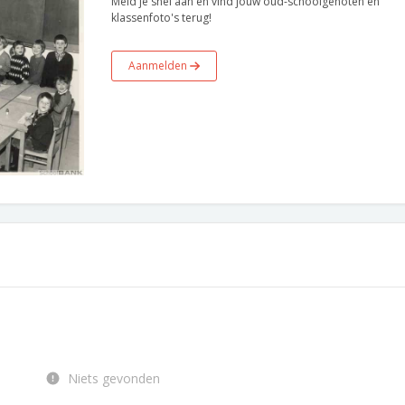
Meld je snel aan en vind jouw oud-schoolgenoten en
klassenfoto's terug!
Aanmelden
Niets gevonden