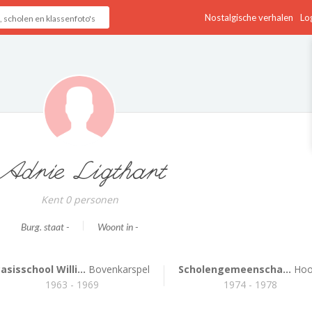
Nostalgische verhalen
Log
Adrie Ligthart
Kent 0 personen
Burg. staat -
Woont in -
asisschool Willi...
Bovenkarspel
Scholengemeenscha...
Hoo
1963 - 1969
1974 - 1978