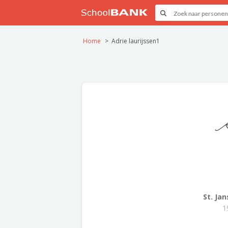
Home
Adrie laurijssen1
A
St. Ja
1