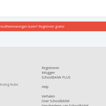
choolherinneringen lezen? Registreer gratis!
Registreren
Inloggen
SchoolBANK PLUS
tvang leuke
Help
Verhalen
Over SchoolBANK
Geschiedenis van SchoolBANK