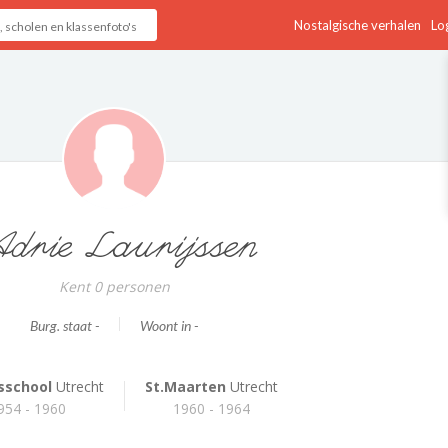
Nostalgische verhalen
Log
drie Laurijssen
Kent 0 personen
Burg. staat -
Woont in -
nsschool
Utrecht
St.Maarten
Utrecht
954 - 1960
1960 - 1964