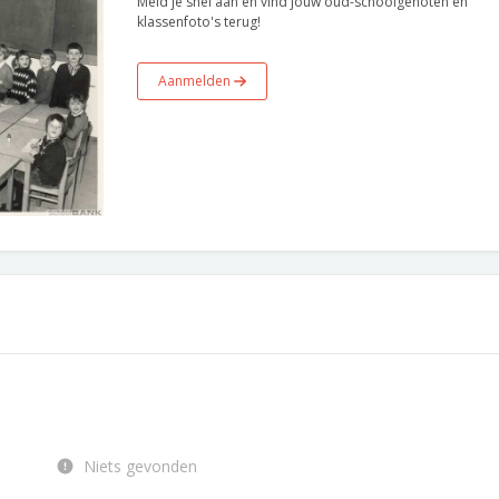
Meld je snel aan en vind jouw oud-schoolgenoten en
klassenfoto's terug!
Aanmelden
Niets gevonden