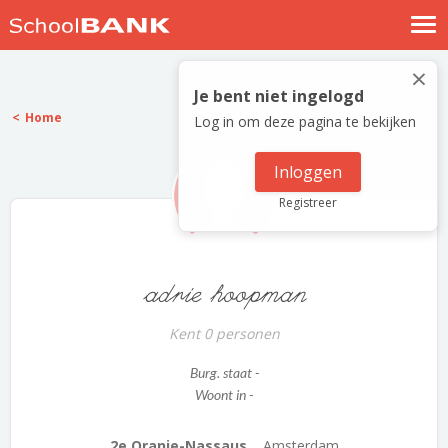
Nostalgische verhalen
×
Log in
Je bent niet ingelogd
Home
Log in om deze pagina te bekijken
Meld je gratis aan
Help
Inloggen
Registreer
adrie hoopman
Kent 0 personen
Burg. staat -
Woont in -
2e Oranje-Nassaus...
Amsterdam