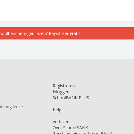
choolherinneringen lezen? Registreer gratis!
Registreren
Inloggen
SchoolBANK PLUS
tvang leuke
Help
Verhalen
Over SchoolBANK
Geschiedenis van SchoolBANK