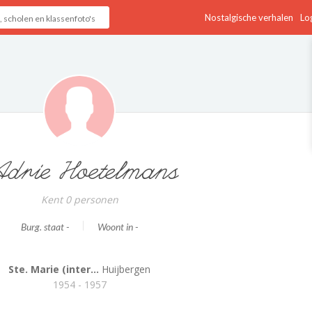
Nostalgische verhalen
Log
drie Hoetelmans
Kent 0 personen
Burg. staat -
Woont in -
Ste. Marie (inter...
Huijbergen
1954 - 1957