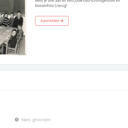
Meld je snel aan en vind jouw oud-schoolgenoten en
klassenfoto's terug!
Aanmelden
Niets gevonden