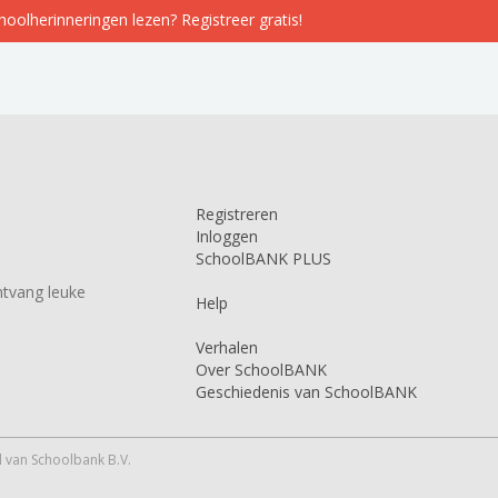
choolherinneringen lezen? Registreer gratis!
Registreren
Inloggen
SchoolBANK PLUS
tvang leuke
Help
Verhalen
Over SchoolBANK
Geschiedenis van SchoolBANK
 van Schoolbank B.V.