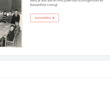
Meld je snel aan en vind jouw oud-schoolgenoten en
klassenfoto's terug!
Aanmelden