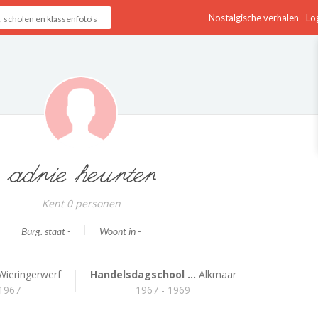
Nostalgische verhalen
Log
adrie heurter
Kent 0 personen
Burg. staat -
Woont in -
ieringerwerf
Handelsdagschool ...
Alkmaar
 1967
1967 - 1969