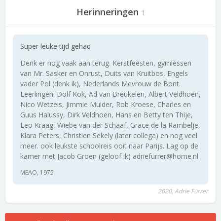
Herinneringen
1
Super leuke tijd gehad
Denk er nog vaak aan terug. Kerstfeesten, gymlessen
van Mr. Sasker en Onrust, Duits van Kruitbos, Engels
vader Pol (denk ik), Nederlands Mevrouw de Bont.
Leerlingen: Dolf Kok, Ad van Breukelen, Albert Veldhoen,
Nico Wetzels, Jimmie Mulder, Rob Kroese, Charles en
Guus Halussy, Dirk Veldhoen, Hans en Betty ten Thije,
Leo Kraag, Wiebe van der Schaaf, Grace de la Rambelje,
Klara Peters, Christien Sekely (later collega) en nog veel
meer. ook leukste schoolreis ooit naar Parijs. Lag op de
kamer met Jacob Groen (geloof ik) adriefurrer@home.nl
MEAO, 1975
2020, Adrie Fürrer