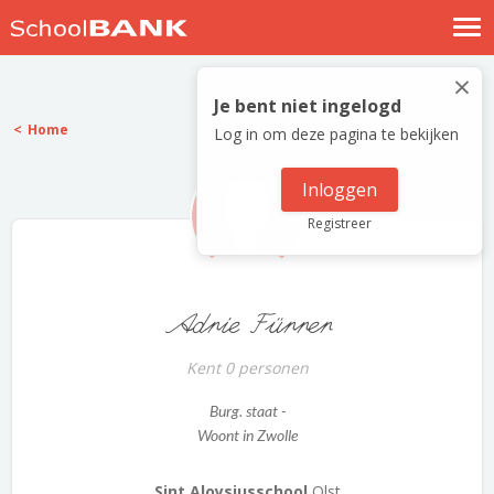
Nostalgische verhalen
×
Log in
Je bent niet ingelogd
Home
Log in om deze pagina te bekijken
Meld je gratis aan
Help
Inloggen
Registreer
Adrie Fürrer
Kent 0 personen
Burg. staat -
Woont in Zwolle
Sint Aloysiusschool
Olst