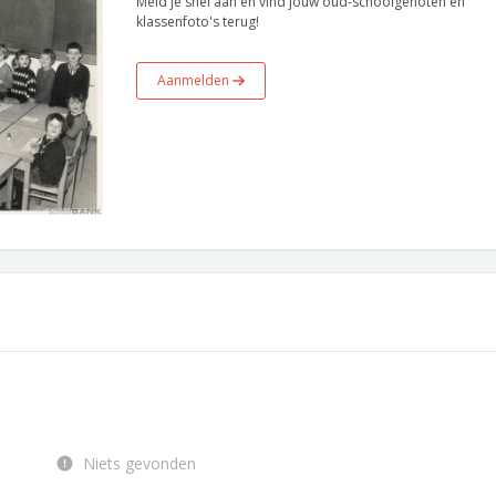
Meld je snel aan en vind jouw oud-schoolgenoten en
klassenfoto's terug!
Aanmelden
Niets gevonden