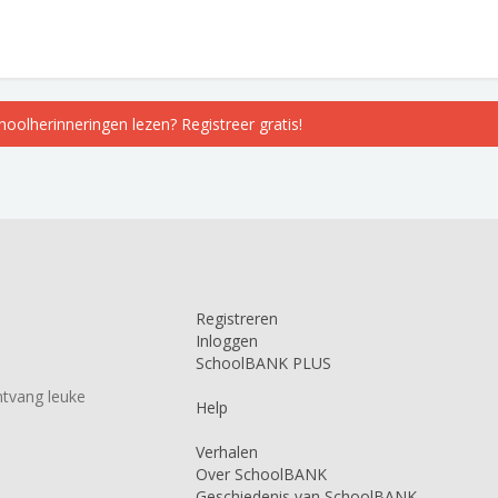
choolherinneringen lezen? Registreer gratis!
Registreren
Inloggen
SchoolBANK PLUS
tvang leuke
Help
Verhalen
Over SchoolBANK
Geschiedenis van SchoolBANK