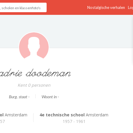
Nostalgische verhalen
Log
adrie doodeman
Kent 0 personen
Burg. staat -
Woont in -
ol
Amsterdam
4e technische school
Amsterdam
957
1957 - 1961