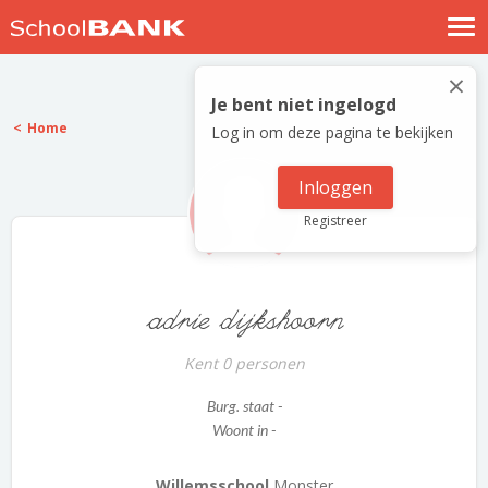
Nostalgische verhalen
×
Log in
Je bent niet ingelogd
Home
Log in om deze pagina te bekijken
Meld je gratis aan
Help
Inloggen
Registreer
adrie dijkshoorn
Kent 0 personen
Burg. staat -
Woont in -
Willemsschool
Monster