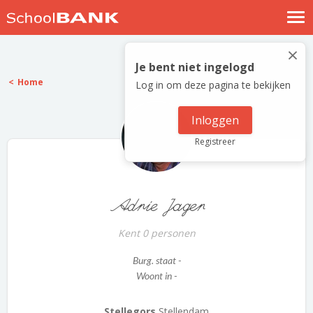
Nostalgische verhalen
×
Log in
Je bent niet ingelogd
Home
Log in om deze pagina te bekijken
Meld je gratis aan
Help
Inloggen
Registreer
Adrie Jager
Kent 0 personen
Burg. staat -
Woont in -
Stellegors
Stellendam