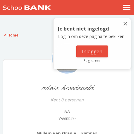
Nostalgische verhalen
×
Log in
Je bent niet ingelogd
Home
Log in om deze pagina te bekijken
Meld je gratis aan
Help
Inloggen
Registreer
adrie breedeveld
Kent 0 personen
NA
Woont in -
Willem van Oranje...
Kampen