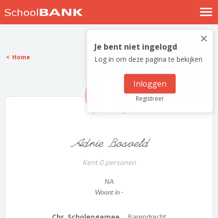
Nostalgische verhalen
×
Log in
Je bent niet ingelogd
Home
Log in om deze pagina te bekijken
Meld je gratis aan
Help
Inloggen
Registreer
Adrie Bosveld
Kent 0 personen
NA
Woont in -
Chr. Scholengemee...
Barendrecht