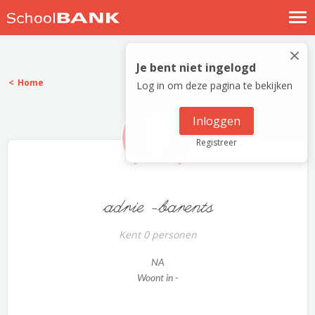
Nostalgische verhalen
×
Log in
Je bent niet ingelogd
Home
Log in om deze pagina te bekijken
Meld je gratis aan
Help
Inloggen
Registreer
adrie -barents
Kent 0 personen
NA
Woont in -