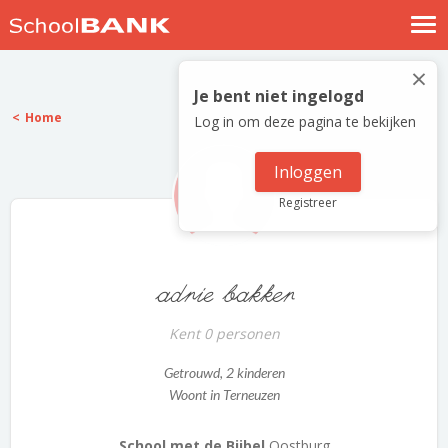
Nostalgische verhalen
×
Log in
Je bent niet ingelogd
Home
Log in om deze pagina te bekijken
Meld je gratis aan
Help
Inloggen
Registreer
adrie bakker
Kent 0 personen
Getrouwd
, 2 kinderen
Woont in Terneuzen
School met de Bijbel
Oostburg