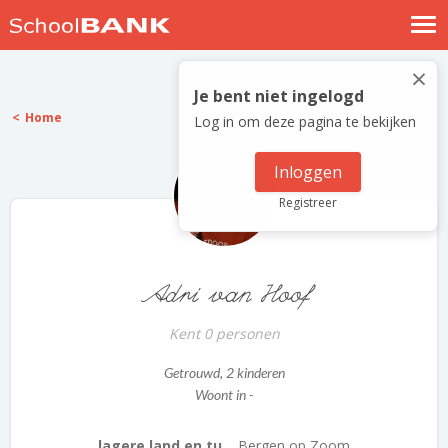
Nostalgische verhalen
×
Log in
Je bent niet ingelogd
Home
Log in om deze pagina te bekijken
Meld je gratis aan
Help
Inloggen
Registreer
Adri van Hoof
Kent 0 personen
Getrouwd
, 2 kinderen
Woont in -
lagere land en tu...
Bergen op Zoom