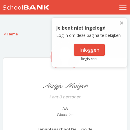
Nostalgische verhalen
×
Log in
Je bent niet ingelogd
Home
Log in om deze pagina te bekijken
Meld je gratis aan
Help
Inloggen
Registreer
Aagje Meijer
Kent 0 personen
NA
Woont in -
Jenaplanschool De...
Goirle