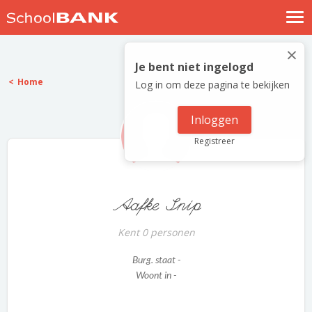
Nostalgische verhalen
×
Log in
Je bent niet ingelogd
Home
Log in om deze pagina te bekijken
Meld je gratis aan
Help
Inloggen
Registreer
Aafke Snip
Kent 0 personen
Burg. staat -
Woont in -