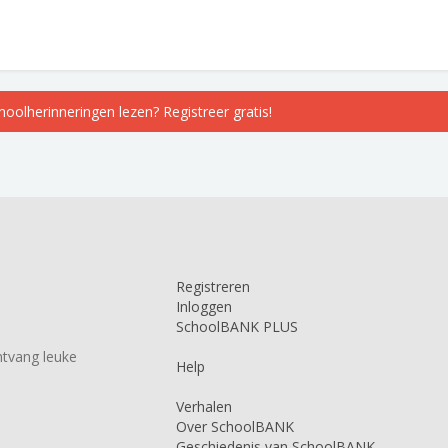
choolherinneringen lezen? Registreer gratis!
Registreren
Inloggen
SchoolBANK PLUS
tvang leuke
Help
Verhalen
Over SchoolBANK
Geschiedenis van SchoolBANK