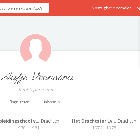
Nostalgische verhalen
Log
Aafje Veenstra
Kent 0 personen
Burg. staat -
Woont in -
pleidingschool v...
Drachten
Het Drachtster Ly...
Drachten
1978 - 1981
1974 - 1978