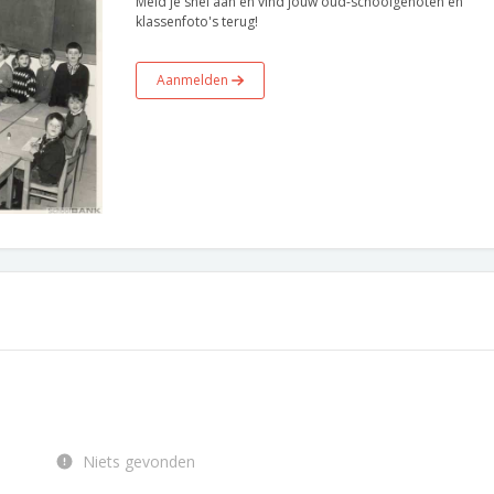
Meld je snel aan en vind jouw oud-schoolgenoten en
klassenfoto's terug!
Aanmelden
Niets gevonden