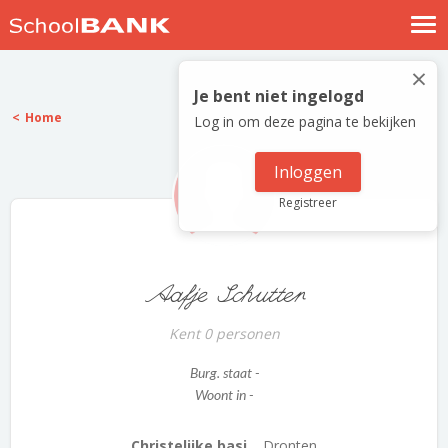
Nostalgische verhalen
×
Log in
Je bent niet ingelogd
Home
Log in om deze pagina te bekijken
Meld je gratis aan
Help
Inloggen
Registreer
Aafje Schutter
Kent 0 personen
Burg. staat -
Woont in -
Christelijke basi...
Dronten