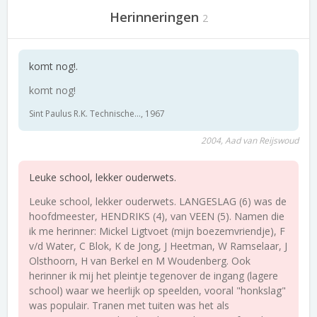
Herinneringen
2
komt nog!.
komt nog!
Sint Paulus R.K. Technische..., 1967
2004, Aad van Reijswoud
Leuke school, lekker ouderwets.
Leuke school, lekker ouderwets. LANGESLAG (6) was de
hoofdmeester, HENDRIKS (4), van VEEN (5). Namen die
ik me herinner: Mickel Ligtvoet (mijn boezemvriendje), F
v/d Water, C Blok, K de Jong, J Heetman, W Ramselaar, J
Olsthoorn, H van Berkel en M Woudenberg. Ook
herinner ik mij het pleintje tegenover de ingang (lagere
school) waar we heerlijk op speelden, vooral "honkslag"
was populair. Tranen met tuiten was het als