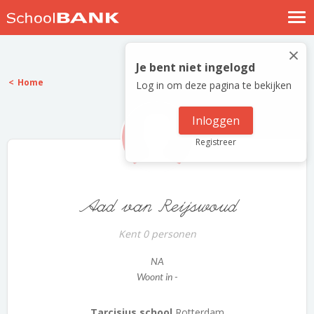
Nostalgische verhalen
×
Log in
Je bent niet ingelogd
Home
Log in om deze pagina te bekijken
Meld je gratis aan
Help
Inloggen
Registreer
Aad van Reijswoud
Kent 0 personen
NA
Woont in -
Tarcisius school
Rotterdam