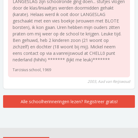
LANGESLAG zijn schoolronde ging doen... stufjes vlogen
door de klas/liniaaltjes werden doormidden gehakt
(karate). Helaas werd ik ooit door LANGESLAG
geschaakt met een vies boekje (vrouwen met BLOTE
borsten), ik kon gaan. Uren hebben mijn ouders zitten
praten om mij weer op de school te krijgen. Leuke tijd.
Ben gehuwd, heb 2 kinderen zoon (21 woont op
zichzelf) en dochter (18 woont bij mij). Mickel neem
eens contact op via a.vanreijswoud at CHELL0 punt
nederland (hihihi) ******* (lijkt me leuk)*******
Tarcisius school, 1969
2003, Aad van Reijswoud
Alle schoolherinneringen lezen? Registreer gratis!