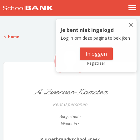
Nostalgische verhalen
×
Log in
Je bent niet ingelogd
Home
Log in om deze pagina te bekijken
Meld je gratis aan
Help
Inloggen
Registreer
A Zwerver-Kamstra
Kent 0 personen
Burg. staat -
Woont in -
P.S Gerbrandyschool
Sneek