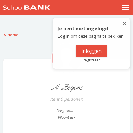
Nostalgische verhalen
×
Log in
Je bent niet ingelogd
Home
Log in om deze pagina te bekijken
Meld je gratis aan
Help
Inloggen
Registreer
A Zegers
Kent 0 personen
Burg. staat -
Woont in -