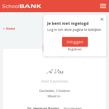
Nostalgische verhalen
×
Log in
Je bent niet ingelogd
Home
Log in om deze pagina te bekijken
Meld je gratis aan
Help
Inloggen
Registreer
A Vos
Kent 0 personen
Gescheiden
, 1 kinderen
Woont in -
Dr. Herman Bavinc...
Hoogeveen