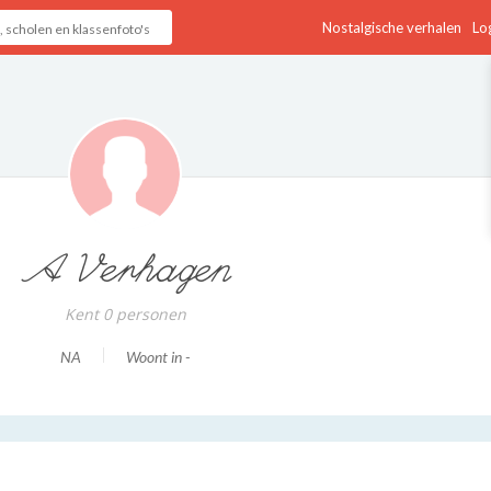
Nostalgische verhalen
Log
A Verhagen
Kent 0 personen
NA
Woont in -