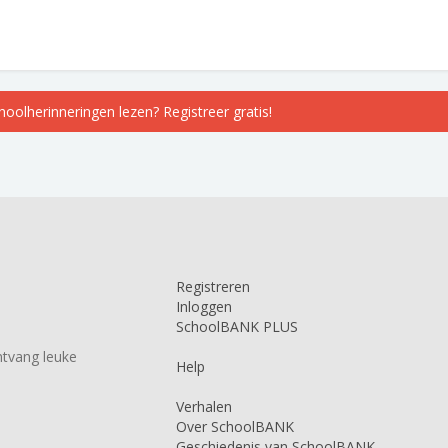
choolherinneringen lezen? Registreer gratis!
Registreren
Inloggen
SchoolBANK PLUS
tvang leuke
Help
Verhalen
Over SchoolBANK
Geschiedenis van SchoolBANK