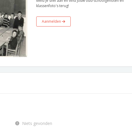
Meld je snel aan en vind jouw oud-schoolgenoten en
klassenfoto's terug!
Aanmelden
Niets gevonden