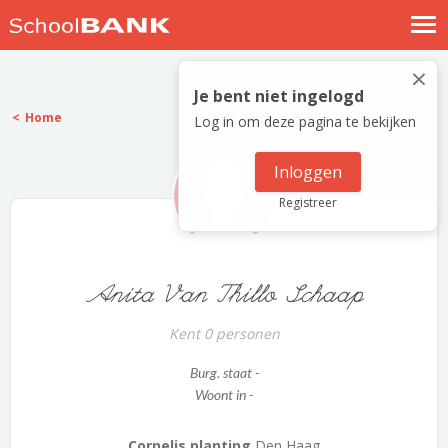
Nostalgische verhalen
×
Log in
Je bent niet ingelogd
Home
Log in om deze pagina te bekijken
Meld je gratis aan
Help
Inloggen
Registreer
Anita Van Thillo Schaap
Kent 0 personen
Burg. staat -
Woont in -
Cornelis planting
Den Haag